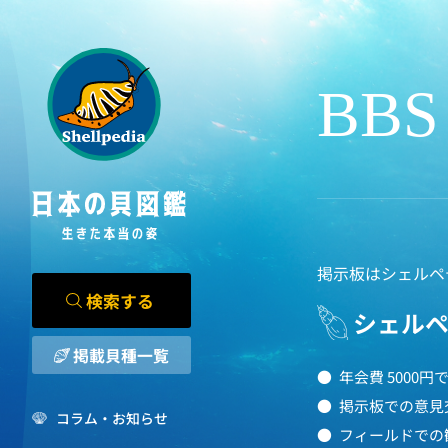
BBS
掲示板はシェルペ
検索する
シェル
掲載貝種一覧
年会費 5000
掲示板での意見
コラム・お知らせ
フィールドでの