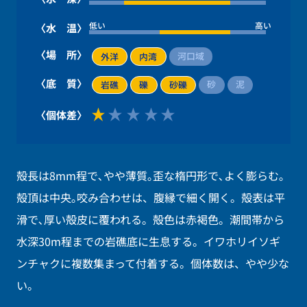
低い
高い
〈水 温〉
〈場 所〉
河口域
外洋
内湾
〈底 質〉
砂
泥
岩礁
礫
砂礫
〈個体差〉
殻長は8mm程で､やや薄質｡歪な楕円形で､よく膨らむ｡
殻頂は中央｡咬み合わせは、腹縁で細く開く。殻表は平
滑で､厚い殻皮に覆われる。殻色は赤褐色。潮間帯から
水深30m程までの岩礁底に生息する。イワホリイソギ
ンチャクに複数集まって付着する。個体数は、やや少な
い。