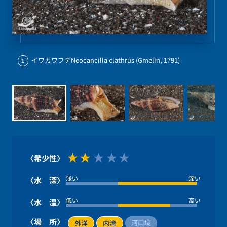
イワカワフデNeocancilla clathrus (Gmelin, 1791)
1
〈希少性〉
浅い
深い
〈水 深〉
低い
高い
〈水 温〉
〈場 所〉
河口域
外洋
内湾