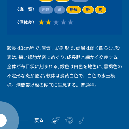
〈底 質〉
岩礁
礫
砂礫
砂
泥
〈個体差〉
殻長は3cm程で､厚質。紡錘形で､螺層は弱く膨らむ｡殻
表は､細い螺肋が密にめぐり､成長脈と細かく交差する｡
全体が布目状に刻まれる｡殻色は白色を地色に､黒褐色の
不定形な斑が並ぶ｡軟体は淡黄白色で、白色の水玉模
様。潮間帯以深の砂底に生息する。普通種。
戻る