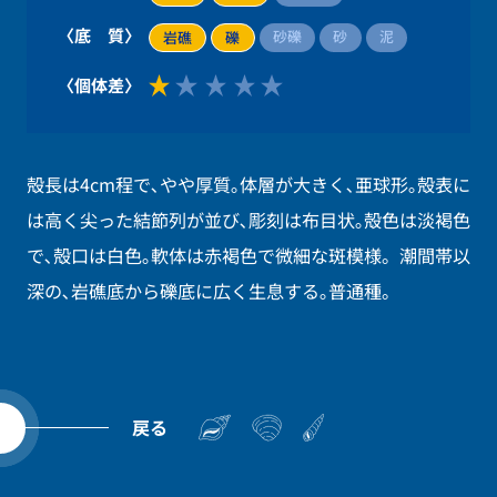
〈底 質〉
砂礫
砂
泥
岩礁
礫
〈個体差〉
殻長は4cm程で､やや厚質｡体層が大きく､亜球形｡殻表に
は高く尖った結節列が並び､彫刻は布目状｡殻色は淡褐色
で､殻口は白色｡軟体は赤褐色で微細な斑模様。潮間帯以
深の､岩礁底から礫底に広く生息する｡普通種。
戻る