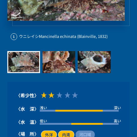
ウニレイシMancinella echinata (Blainville, 1832)
1
〈希少性〉
浅い
深い
〈水 深〉
低い
高い
〈水 温〉
〈場 所〉
河口域
外洋
内湾