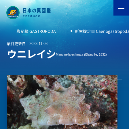
腹足綱 GASTROPODA
新生腹足目 Caenogastropod
最終更新日
2023.11.08
ウニレイシ
Mancinella echinata (Blainville, 1832)