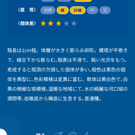
〈底 質〉
岩礁
砂
泥
礫
砂礫
〈個体差〉
殻長は1cm程。体層が大きく膨らみ卵形。螺塔が平巻き
で、縫合下から膨らむ｡殻表は平滑で、鈍い光沢をもつ｡
老成すると殻頂の欠損した個体が多い｡殻色は黒色の個
体を典型に､色彩模様は変異に富む。軟体は黄白色で､白
黒の微細な斑模様｡温暖な地域にて､水の綺麗な河口域の
潮間帯､岩礁底から礫底に生息する｡普通種。