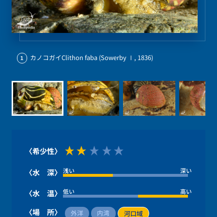
カノコガイClithon faba (Sowerby Ⅰ, 1836)
1
〈希少性〉
浅い
深い
〈水 深〉
低い
高い
〈水 温〉
〈場 所〉
外洋
内湾
河口域