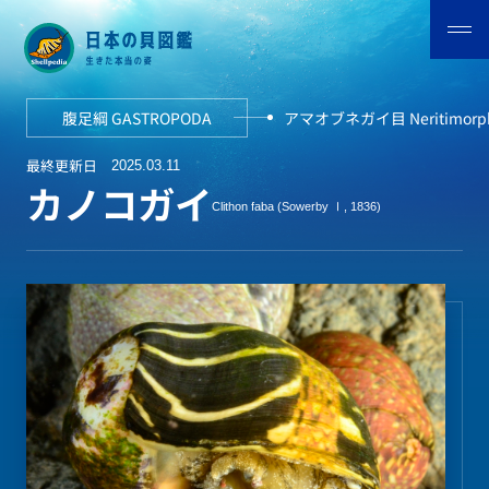
腹足綱 GASTROPODA
アマオブネガイ目 Neritimorp
最終更新日
2025.03.11
カノコガイ
Clithon faba (Sowerby Ⅰ, 1836)