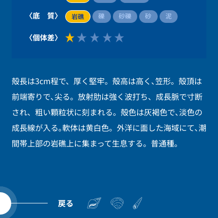
〈底 質〉
礫
砂礫
砂
泥
岩礁
〈個体差〉
殻長は3cm程で、厚く堅牢。殻高は高く､笠形。殻頂は
前端寄りで､尖る。放射肋は強く波打ち、成長脈で寸断
され、粗い顆粒状に刻まれる。殻色は灰褐色で､淡色の
成長線が入る｡軟体は黄白色。外洋に面した海域にて､潮
間帯上部の岩礁上に集まって生息する。普通種。
戻る