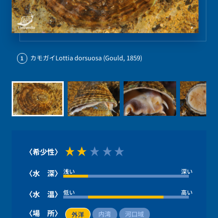
カモガイLottia dorsuosa (Gould, 1859)
1
〈希少性〉
浅い
深い
〈水 深〉
低い
高い
〈水 温〉
〈場 所〉
内湾
河口域
外洋