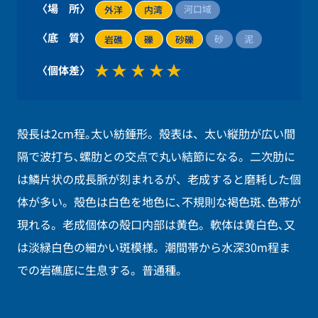
〈場 所〉
河口域
外洋
内湾
〈底 質〉
砂
泥
岩礁
礫
砂礫
〈個体差〉
殻長は2cm程｡太い紡錘形。殻表は、太い縦肋が広い間
隔で波打ち､螺肋との交点で丸い結節になる。二次肋に
は鱗片状の成長脈が刻まれるが、老成すると磨耗した個
体が多い。殻色は白色を地色に､不規則な褐色斑､色帯が
現れる。老成個体の殻口内部は黄色。軟体は黄白色､又
は淡緑白色の細かい斑模様。潮間帯から水深30m程ま
での岩礁底に生息する。普通種｡