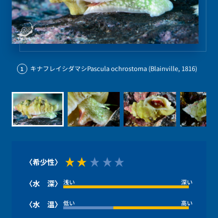
キナフレイシダマシPascula ochrostoma (Blainville, 1816)
1
〈希少性〉
浅い
深い
〈水 深〉
低い
高い
〈水 温〉