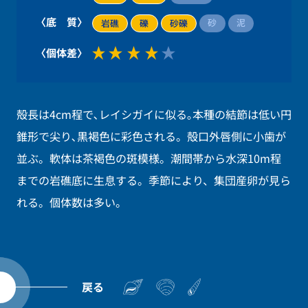
〈底 質〉
砂
泥
岩礁
礫
砂礫
〈個体差〉
殻長は4cm程で､レイシガイに似る｡本種の結節は低い円
錐形で尖り､黒褐色に彩色される。殻口外唇側に小歯が
並ぶ。軟体は茶褐色の斑模様。潮間帯から水深10m程
までの岩礁底に生息する。季節により、集団産卵が見ら
れる。個体数は多い。
戻る