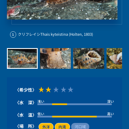
クリフレイシThais kyteistina (Holten, 1803)
1
〈希少性〉
浅い
深い
〈水 深〉
低い
高い
〈水 温〉
〈場 所〉
河口域
外洋
内湾