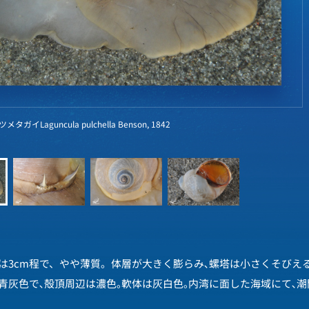
ガイLaguncula pulchella Benson, 1842
は3cm程で、やや薄質。体層が大きく膨らみ､螺塔は小さくそびえる
青灰色で､殻頂周辺は濃色｡軟体は灰白色｡内湾に面した海域にて､