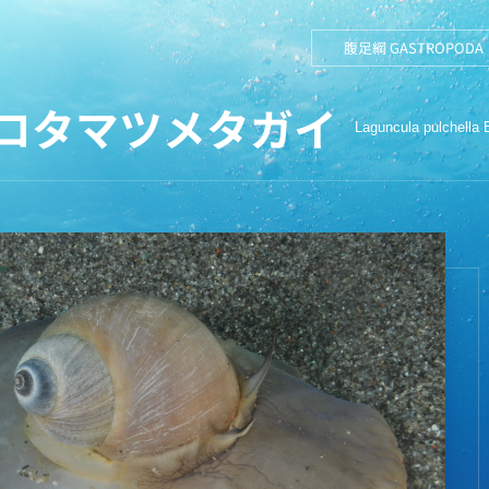
腹足綱 GASTROPODA
ロタマツメタガイ
Laguncula pulchell