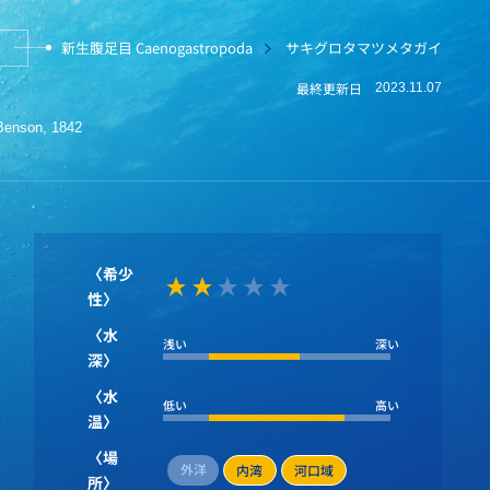
新生腹足目 Caenogastropoda
サキグロタマツメタガイ
最終更新日
2023.11.07
a Benson, 1842
〈希少
性〉
〈水
浅い
深い
深〉
〈水
低い
高い
温〉
〈場
外洋
内湾
河口域
所〉