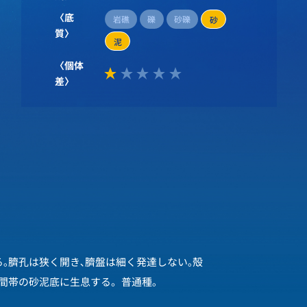
〈底
岩礁
礫
砂礫
砂
質〉
泥
〈個体
差〉
｡臍孔は狭く開き､臍盤は細く発達しない｡殻
潮間帯の砂泥底に生息する。普通種｡