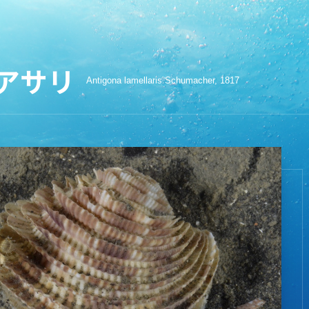
アサリ
Antigona lamellaris Schumacher, 1817