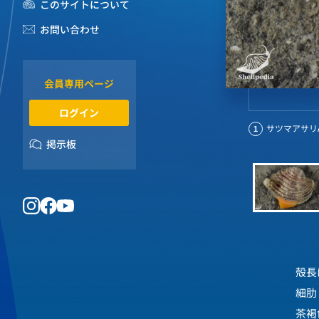
このサイトについて
お問い合わせ
会員専用ページ
ログイン
サツマアサリAnti
1
掲示板
殻長
細肋
茶褐