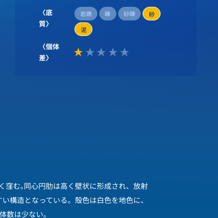
〈底
岩礁
礫
砂礫
砂
質〉
泥
〈個体
差〉
広く窪む｡同心円肋は高く壁状に形成され、放射
すい構造となっている。殻色は白色を地色に、
個体数は少ない。