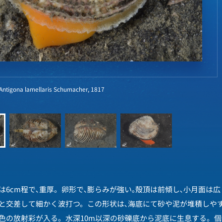
gona lamellaris Schumacher, 1817
は6cm程で､重厚。卵形で､膨らみが強い｡殻頂は前傾し､小月面は
と交差して細かく波打つ。この形状は､海底にて砂や泥が堆積しや
色の放射彩が入る。水深10m以深の砂礫底から泥底に生息する。