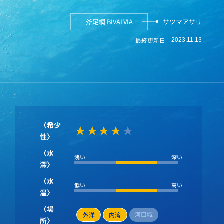
斧足綱 BIVALVIA
サツマアサリ
最終更新日
2023.11.13
〈希少
性〉
〈水
浅い
深い
深〉
〈水
低い
高い
温〉
〈場
河口域
外洋
内湾
所〉