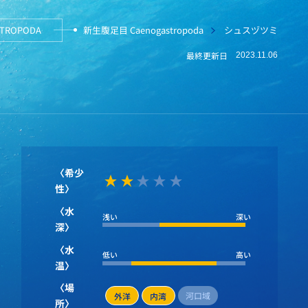
TROPODA
新生腹足目 Caenogastropoda
シュスヅツミ
最終更新日
2023.11.06
〈希少
性〉
〈水
浅い
深い
深〉
〈水
低い
高い
温〉
〈場
河口域
外洋
内湾
所〉