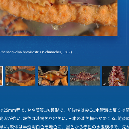
covolva brevirostris (Schmacher, 1817)
は25mm程で､やや薄質｡紡錘形で、前後端は尖る｡水管溝の反りは
光沢が強い｡殻色は淡褐色を地色に､三本の淡色横帯がめぐる｡前後
早い｡軟体は半透明白色を地色に、黒色から赤色の水玉模様で、先