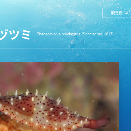
腹足綱 GAS
ヅツミ
Phenacovolva brevirostris (Schmacher, 1817)