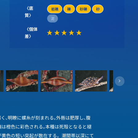
〈底
岩礁
礫
砂礫
砂
質〉
泥
〈個体
差〉
弱く､明瞭に螺糸が刻まれる｡外唇は肥厚し､腹
端は橙色に彩色される｡本種は死殻となると褪
が黄色の短い突起が散在する。潮間帯以深にて