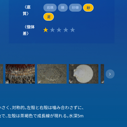
〈底
岩礁
礫
砂礫
砂
質〉
泥
〈個体
差〉
小さく､対称的｡左殻と右殻は噛み合わさずに､
で､左殻は茶褐色で成長線が現れる｡水深5m