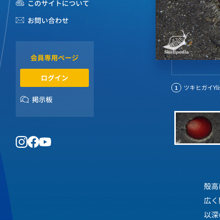
このサイトについて
お問い合わせ
会員専用ページ
ログイン
ツキヒガイYlist
1
掲示板
殻高
広く
以深