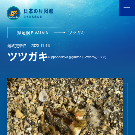
斧足綱 BIVALVIA
ツツガキ
最終更新日
2023.11.16
ツツガキ
Nipponoclava gigantea (Sowerby, 1888)