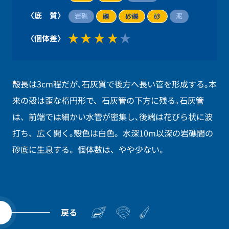
〈底 質〉
岩礁
泥
礫
砂礫
砂
〈個体差〉
殻長は3cm程だが､石灰質で後方へ長い管を形成する｡本
来の殻は歪な楕円形で、石灰管の下方に残る｡石灰管
は、前端では細かい水管が密集し､後端は花びら状に波
打ち、広く開く｡殻色は白色。水深10m以深の岩礁間の
砂底に生息する。個体数は、やや少ない。
戻る