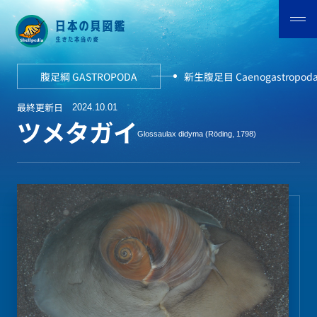
腹足綱 GASTROPODA
新生腹足目 Caenogastropod
最終更新日
2024.10.01
ツメタガイ
Glossaulax didyma (Röding, 1798)