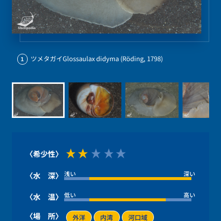
ツメタガイGlossaulax didyma (Röding, 1798)
1
〈希少性〉
浅い
深い
〈水 深〉
低い
高い
〈水 温〉
〈場 所〉
外洋
内湾
河口域