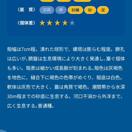
〈底 質〉
岩礁
礫
砂礫
砂
泥
〈個体差〉
殻幅は7cm程。潰れた球形で、螺塔は膨らむ程度。臍孔
は広いが､臍盤は生息環境により大きく発達し､塞ぐ個体
も多い。殻表は細かい成長脈が刻まれる｡殻色は灰褐色
を地色に、縫合下に褐色の色帯がめぐり、殻底は白色。
軟体は灰色で大きく、蓋は角質で褐色。潮間帯から水深
30m程までの砂底に生息する。河口干潟から外洋まで､
広く生息する｡普通種。