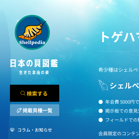
トゲハ
希少種はシェルペ
シェル
検索する
年会費 5000
掲載貝種一覧
掲示板での意見
フィールドでの
コラム・お知らせ
会員限定のコンテ