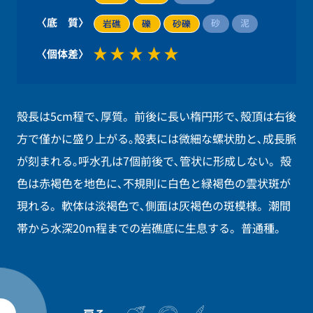
〈底 質〉
砂
泥
岩礁
礫
砂礫
〈個体差〉
殻長は5cm程で､厚質。前後に長い楕円形で､殻頂は右後
方で僅かに盛り上がる｡殻表には微細な螺状肋と､成長脈
が刻まれる｡呼水孔は7個前後で､管状に形成しない。殻
色は赤褐色を地色に､不規則に白色と緑褐色の雲状斑が
現れる。軟体は淡褐色で､側面は灰褐色の斑模様。潮間
帯から水深20m程までの岩礁底に生息する。普通種。