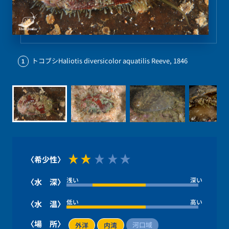
トコブシHaliotis diversicolor aquatilis Reeve, 1846
1
〈希少性〉
浅い
深い
〈水 深〉
低い
高い
〈水 温〉
〈場 所〉
河口域
外洋
内湾