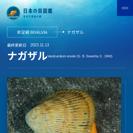
斧足綱 BIVALVIA
ナガザル
最終更新日
2023.11.13
ナガザル
Vasticardium enode (G. B. Sowerby II , 1840)