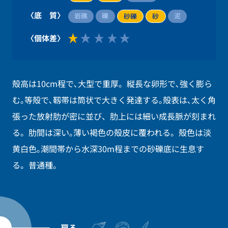
〈底 質〉
岩礁
礫
泥
砂礫
砂
〈個体差〉
殻高は10cm程で､大型で重厚。縦長な卵形で､強く膨ら
む｡等殻で､靱帯は筒状で大きく発達する｡殻表は､太く角
張った放射肋が密に並び、肋上には細い成長脈が刻まれ
る。肋間は深い｡薄い褐色の殻皮に覆われる。殻色は淡
黄白色｡潮間帯から水深30m程までの砂礫底に生息す
る。普通種。
戻る