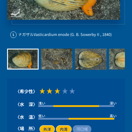
ナガザルVasticardium enode (G. B. Sowerby II , 1840)
1
〈希少性〉
浅い
深い
〈水 深〉
低い
高い
〈水 温〉
〈場 所〉
河口域
外洋
内湾