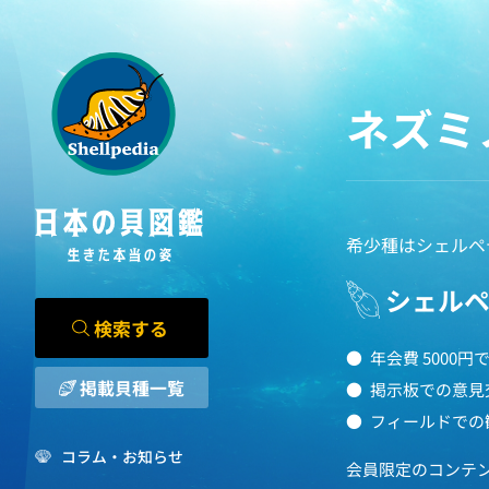
ネズミ
希少種はシェルペ
シェル
検索する
年会費 5000
掲載貝種一覧
掲示板での意見
フィールドでの
コラム・お知らせ
会員限定のコンテ