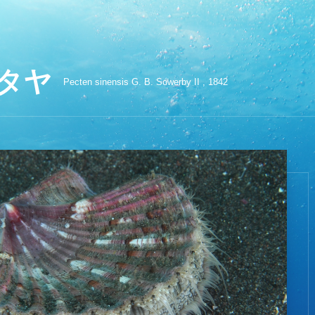
タヤ
Pecten sinensis G. B. Sowerby II , 1842