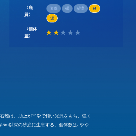
〈底
岩礁
礫
砂礫
砂
質〉
泥
〈個体
差〉
い｡右殻は、肋上が平滑で鈍い光沢をもち、強く
深5m以深の砂底に生息する。個体数は､やや