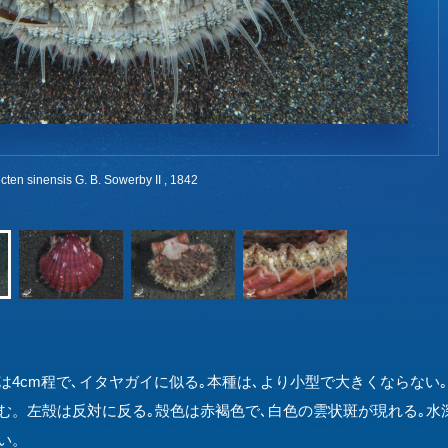
 sinensis G. B. Sowerby II , 1842
は4cm程で､イタヤガイに似る｡本種は､より小型で大きくならな
む。左殻は反対に反る｡殻色は赤褐色で､白色の雲状斑が現れる｡水
い。