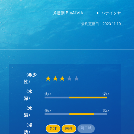
斧足綱 BIVALVIA
ハナイタヤ
最終更新日
2023.11.10
〈希少
性〉
〈水
浅い
深い
深〉
〈水
低い
高い
温〉
〈場
河口域
外洋
内湾
所〉