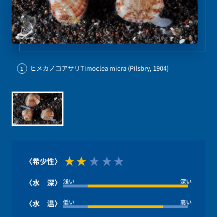
ヒメカノコアサリTimoclea micra (Pilsbry, 1904)
1
〈希少性〉
浅い
深い
〈水 深〉
低い
高い
〈水 温〉