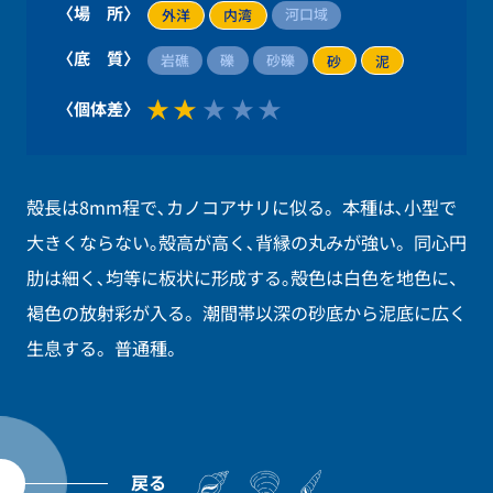
〈場 所〉
河口域
外洋
内湾
〈底 質〉
岩礁
礫
砂礫
砂
泥
〈個体差〉
殻長は8mm程で､カノコアサリに似る。本種は､小型で
大きくならない｡殻高が高く､背縁の丸みが強い。同心円
肋は細く､均等に板状に形成する｡殻色は白色を地色に、
褐色の放射彩が入る。潮間帯以深の砂底から泥底に広く
生息する。普通種。
戻る