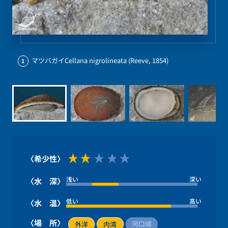
マツバガイCellana nigrolineata (Reeve, 1854)
1
〈希少性〉
浅い
深い
〈水 深〉
低い
高い
〈水 温〉
〈場 所〉
河口域
外洋
内湾