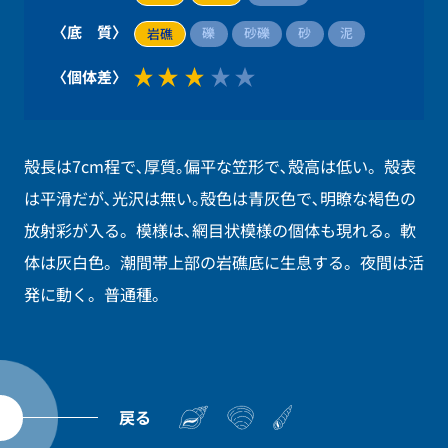
〈底 質〉
礫
砂礫
砂
泥
岩礁
〈個体差〉
殻長は7cm程で､厚質｡偏平な笠形で､殻高は低い。殻表
は平滑だが､光沢は無い｡殻色は青灰色で､明瞭な褐色の
放射彩が入る。模様は､網目状模様の個体も現れる。軟
体は灰白色。潮間帯上部の岩礁底に生息する。夜間は活
発に動く。普通種。
戻る