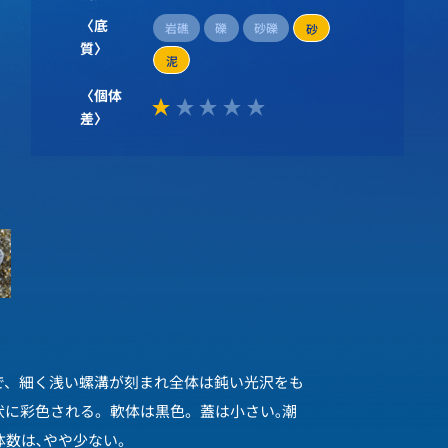
〈底
岩礁
礫
砂礫
砂
質〉
泥
〈個体
差〉
で、細く浅い螺溝が刻まれ全体は鈍い光沢をも
状に彩色される。軟体は黒色。蓋は小さい｡潮
体数は､やや少ない。