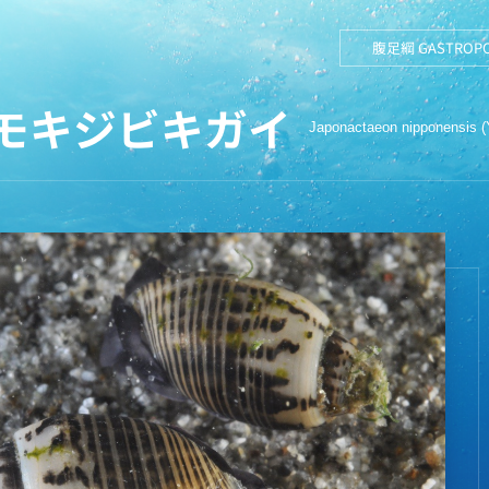
腹足綱 GASTROP
モキジビキガイ
Japonactaeon nipponensis