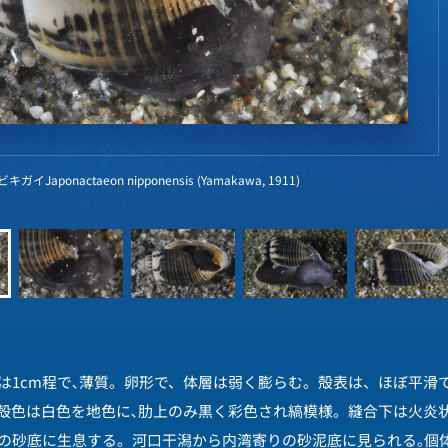
イJaponactaeon nipponensis (Yamakawa, 1911)
は1cm程で､薄質。卵形で、体層は弱く膨らむ。殻表は、ほぼ平滑
殻色は白色を地色に､肋上のみ黒く彩色され縞模様。縫合下は火炎
の砂底に生息する。河口干潟から内湾寄りの砂泥底に見られる｡個