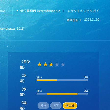
ODA
低位異鰓目 Heterobranchia
ムラクモキジビキガイ
最終更新日
2023.11.10
 (Yamakawa, 1911)
〈希少
性〉
〈水
浅い
深い
深〉
〈水
低い
高い
温〉
〈場
外洋
内湾
河口域
所〉