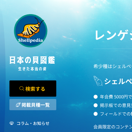
レンゲ
希少種はシェルペ
シェル
検索する
年会費 5000
掲載貝種一覧
掲示板での意見
フィールドでの
コラム・お知らせ
会員限定のコンテ